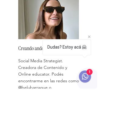
Creando
ando :)
Dudas? Estoy acá 🤗
Social Media Strategist.
Creadora de Contenido y
1
Online educator. Podés
encontrarme en las redes como
@belubarrague o
@marketingconbelu
Conoceme más
Archivo de entradas