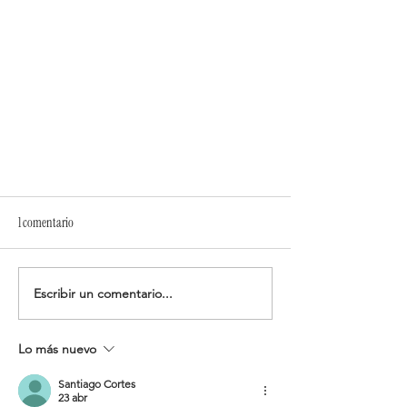
1 comentario
Escribir un comentario...
Creadores UGC, qué es y cómo empezar?
Lo más nuevo
Santiago Cortes
23 abr