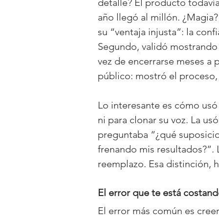
detalle? El producto todaví
año llegó al millón. ¿Magia?
su “ventaja injusta”: la con
Segundo, validó mostrando e
vez de encerrarse meses a p
público: mostró el proceso, 
Lo interesante es cómo usó l
ni para clonar su voz. La us
preguntaba “¿qué suposici
frenando mis resultados?”.
reemplazo. Esa distinción, h
El error que te está costand
El error más común es creer